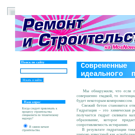
Поиск по сайту
Современные 
идеального п
Мы обнаружили, что если пове
совершенно гладкой, то потенц
будет некоторым компромиссом.
Наш опрос
Свежий бетон становится отве
Когда следует привлекать к
Гидратация – это химическая р
процессу строительства
получается гидрат силиката кал
специалиста по техническому
надзору?
образование, которое прида
сопротивляемость истиранию.
В самом начале
В результате гидратации такж
строительства.
широко известный как «свободная