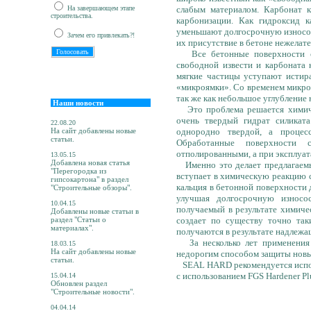
На завершающем этапе
слабым материалом. Карбонат к
строительства.
карбонизации. Как гидроксид к
уменьшают долгосрочную износост
Зачем его привлекать?!
их присутствие в бетоне нежелате
Все бетонные поверхности со
свободной извести и карбоната 
мягкие частицы уступают истира
«микроямки». Со временем микро
так же как небольшое углубление 
Наши новости
Это проблема решается химиче
очень твердый гидрат силиката
22.08.20
На сайт добавлены новые
однородно твердой, а процес
статьи.
Обработанные поверхности 
отполированными, а при эксплуат
13.05.15
Добавлена новая статья
Именно это делает предлагаемы
"Перегородка из
вступает в химическую реакцию 
гипсокартона" в раздел
кальция в бетонной поверхности 
"Строительные обзоры".
улучшая долгосрочную износос
10.04.15
получаемый в результате химич
Добавлены новые статьи в
раздел "Статьи о
создает по существу точно так
материалах".
получаются в результате надлежа
За несколько лет применения 
18.03.15
На сайт добавлены новые
недорогим способом защиты новы
статьи.
SEAL HARD рекомендуется исполь
с использованием FGS Hardener Pl
15.04.14
Обновлен раздел
"Строительные новости".
04.04.14