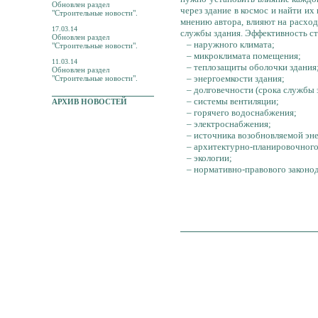
Обновлен раздел
через здание в космос и найти их
"Строительные новости".
мнению автора, влияют на расход
17.03.14
службы здания. Эффективность ст
Обновлен раздел
– наружного климата;
"Строительные новости".
– микроклимата помещения;
11.03.14
– теплозащиты оболочки здания
Обновлен раздел
– энергоемкости здания;
"Строительные новости".
– долговечности (срока службы 
– системы вентиляции;
АРХИВ НОВОСТЕЙ
– горячего водоснабжения;
– электроснабжения;
– источника возобновляемой энер
– архитектурно-планировочного 
– экологии;
– нормативно-правового законод