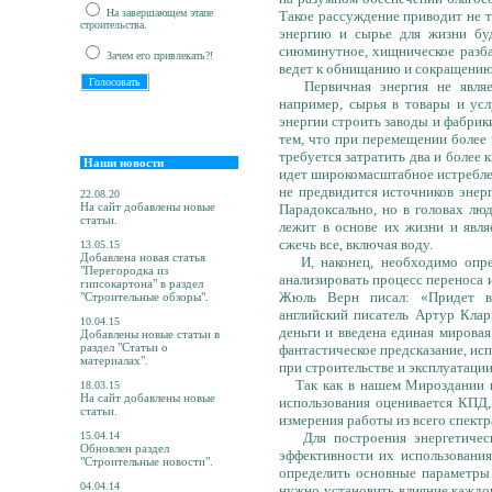
На завершающем этапе
Такое рассуждение приводит не т
строительства.
энергию и сырье для жизни бу
сиюминутное, хищническое разба
Зачем его привлекать?!
ведет к обнищанию и сокращению
Первичная энергия не являет
например, сырья в товары и усл
энергии строить заводы и фабрик
тем, что при перемещении более 
требуется затратить два и более 
Наши новости
идет широкомасштабное истребле
не предвидится источников энерг
22.08.20
На сайт добавлены новые
Парадоксально, но в головах лю
статьи.
лежит в основе их жизни и явля
сжечь все, включая воду.
13.05.15
Добавлена новая статья
И, наконец, необходимо опре
"Перегородка из
анализировать процесс переноса 
гипсокартона" в раздел
Жюль Верн писал: «Придет вр
"Строительные обзоры".
английский писатель Артур Клар
10.04.15
деньги и введена единая мировая
Добавлены новые статьи в
раздел "Статьи о
фантастическое предсказание, ис
материалах".
при строительстве и эксплуатаци
Так как в нашем Мироздании ид
18.03.15
На сайт добавлены новые
использования оценивается КПД,
статьи.
измерения работы из всего спект
15.04.14
Для построения энергетическ
Обновлен раздел
эффективности их использования
"Строительные новости".
определить основные параметры 
04.04.14
нужно установить влияние каждог