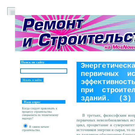
Поиск по сайту
Энергетическ
первичных и
эффективност
при строител
зданий. (3)
Наш опрос
Когда следует привлекать к
процессу строительства
В третьих, философским вопро
специалиста по техническому
надзору?
первичных невозобновляемых ист
цикл, процветание и суверенитет
В самом начале
источников энергии и сырья, то 
строительства.
на разумном обеспечении благос