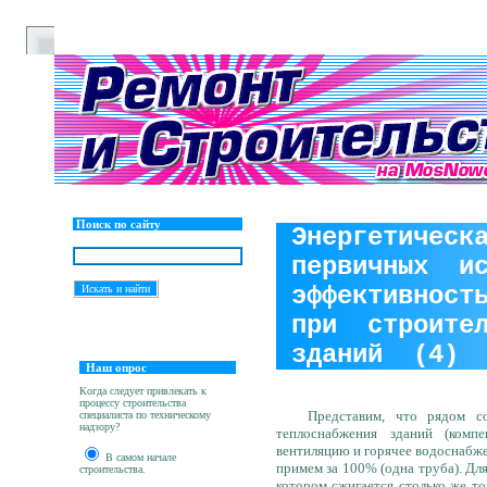
Поиск по сайту
Энергетическ
первичных и
эффективност
при строител
зданий (4)
Наш опрос
Когда следует привлекать к
процессу строительства
Представим, что рядом со з
специалиста по техническому
надзору?
теплоснабжения зданий (комп
вентиляцию и горячее водоснабже
В самом начале
примем за 100% (одна труба). Дл
строительства.
котором сжигается столько же т