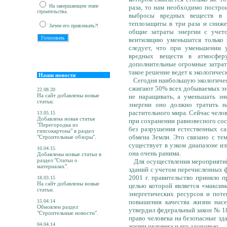
На завершающем этапе
раза, то нам необходимо постро
строительства.
выбросы вредных веществ в 
теплозащиты в три раза и сниже
Зачем его привлекать?!
общие затраты энергии с учет
вентиляцию уменьшатся только 
следует, что при уменьшении 
вредных веществ в атмосфер
дополнительные огромные затраты
такое решение ведет к экологичес
Наши новости
Сегодня наибольшую экологичес
сжигают 50% всех добываемых эн
22.08.20
На сайт добавлены новые
не наращивать, а уменьшать эне
статьи.
энергии оно должно тратить н
растительного мира. Сейчас чело
13.05.15
Добавлена новая статья
при сохранении равновесного со
"Перегородка из
без разрушения естественных с
гипсокартона" в раздел
обмена Земли. Это связано с те
"Строительные обзоры".
существует в узком диапазоне и
10.04.15
она очень ранима.
Добавлены новые статьи в
раздел "Статьи о
Для осуществления мероприятий 
материалах".
зданий с учетом перечисленных ф
2001 г. правительство приняло 
18.03.15
На сайт добавлены новые
целью которой является «максим
статьи.
энергетических ресурсов и поте
15.04.14
повышения качества жизни насе
Обновлен раздел
утвердил федеральный закон № 1
"Строительные новости".
право человека на безопасные зд
04.04.14
жизни человека и его здоровью.