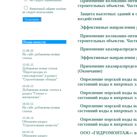
Применение волоконно-опти
Не следует обрабатывать
строительных объектов. Часть
Виниловый сайдинг вообще
не следует использовать
Защита высотных зданий и с
воздействий
Эффективные направления р
Применение волоконно-опти
строительных объектов. Часть 
Наши новости
Применение квазираспредел
22.08.20
На сайт добавлены новые
Эффективные направления р
статьи.
13.05.15
Применение квазираспредел
Добавлена новая статья
(Окончание)
"Перегородка из
гипсокартона" в раздел
Опреснение морской воды н
"Строительные обзоры".
состояний воды в вихревых э
10.04.15
Добавлены новые статьи в
Опреснение морской воды н
раздел "Статьи о
материалах".
состояний воды в вихревых э
18.03.15
Опреснение морской воды н
На сайт добавлены новые
состояний воды в вихревых э
статьи.
15.04.14
Опреснение морской воды н
Обновлен раздел
состояний воды в вихревых э
"Строительные новости".
04.04.14
ООО «ГИДРОМОНТАЖ»: вода
Обновлен раздел