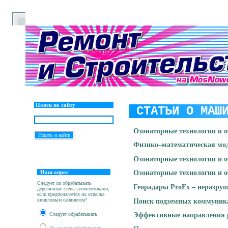
Поиск по сайту
СТАТЬИ О МАШИ
Озонаторные технологии и о
Физико–математическая моде
Озонаторные технологии и о
Наш опрос
Озонаторные технологии и о
Следует ли обрабатывать
Георадары ProEx – неразру
деревянные стены антисептиками,
если предполагается их отделка
виниловым сайдингом?
Поиск подземных коммуника
Следует обрабатывать
Эффективные направления р