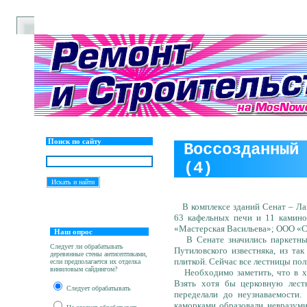
Поиск по сайту
Воссозданный
(4)
В комплексе зданий Сенат – Лав
63 кафельных печи и 11 камин
«Мастерская Васильева»; ООО «
Наш опрос
В Сенате значились паркетные
Следует ли обрабатывать
Путиловского известняка, из та
деревянные стены антисептиками,
плиткой. Сейчас все лестницы по
если предполагается их отделка
виниловым сайдингом?
Необходимо заметить, что в хо
Взять хотя бы церковную лест
Следует обрабатывать
переделали до неузнаваемости
каморками образовали невразуми