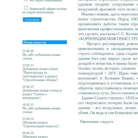
Не следует обрабатывать
удалили поздние сооружения и
воздушной, красивой, чуть ли ни 
Виниловый сайдинг вообще
не следует использовать
Иными словами, здесь пересекало
новое строительство. Перед ЗА
организовать работы таким обр
выполнения профессиональных зад
это сделать, рассказал С.С. Кол
«КОРПОРАЦИИ ИНЖТРАНССТРОЙ»
Наши новости
– Процесс реставрации, реконст
цивилизованно и скоординиров
22.08.20
строго соблюдались, одна стадия
На сайт добавлены новые
здания был уже закрыт, сразу же
статьи.
дождей и ненастья, и важно было 
13.05.15
теплых полов, которых уложено 1
Добавлена новая статья
"Перегородка из
температурой + 26°С. Идею так
гипсокартона" в раздел
возглавляет А. Кузьмин. Важно,
"Строительные обзоры".
подсоединялась к установкам, и 
10.04.15
образом, просушивались помещен
Добавлены новые статьи в
становилось сухо, без остановок
раздел "Статьи о
Здание Сената строили с 1829 по
материалах".
его творческого почерка были св
18.03.15
здания – все воздушные, легкие
На сайт добавлены новые
статьи.
облик. Он ведь и сам буквально в
15.04.14
Окончание следует.
Обновлен раздел
"Строительные новости".
04.04.14
Обновлен раздел